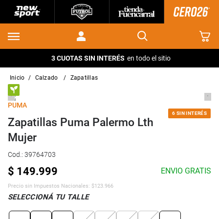
3 CUOTAS SIN INTERÉS
en todo el sitio
calzado
zapatillas
PUMA
6 SIN INTERÉS
Zapatillas Puma Palermo Lth
Mujer
Cod.
:
39764703
$
149
.
999
ENVIO GRATIS
Precio sin Impuestos Nacionales:
$
123.966
SELECCIONÁ TU TALLE