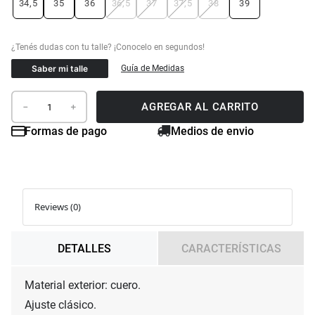
34,5
35
36
36,5
37
37,5
38
39
Saber mi talle
Guía de Medidas
AGREGAR AL CARRITO
－
＋
Formas de pago
Medios de envio
Reviews (0)
DETALLES
CARACTERÍSTICAS
Material exterior: cuero.

Ajuste clásico.
