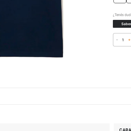
Saber
－
＋