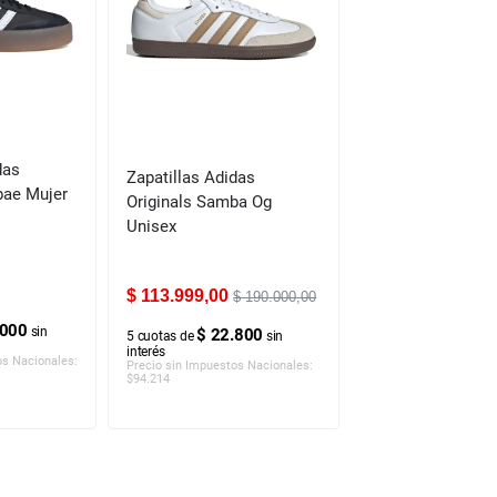
das
Zapatillas Adidas
bae Mujer
Originals Samba Og
Unisex
$
113
.
999
,
00
$
190
.
000
,
00
.000
sin
$ 22.800
5
cuotas de
sin
interés
os Nacionales:
Precio sin Impuestos Nacionales:
$
94.214