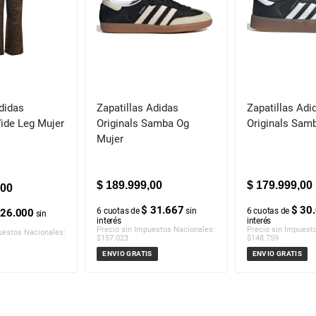
didas
Zapatillas Adidas
Zapatillas Adi
Wide Leg Mujer
Originals Samba Og
Originals Sam
Mujer
$
189
.
999
,
00
$
179
.
999
,
00
00
$ 31.667
$ 30
6
cuotas de
sin
6
cuotas de
 26.000
sin
interés
interés
Precio sin Impuestos Nacionales:
Precio sin Impuest
uestos Nacionales:
$
157.023
$
148.759
ENVIO GRATIS
ENVIO GRATIS