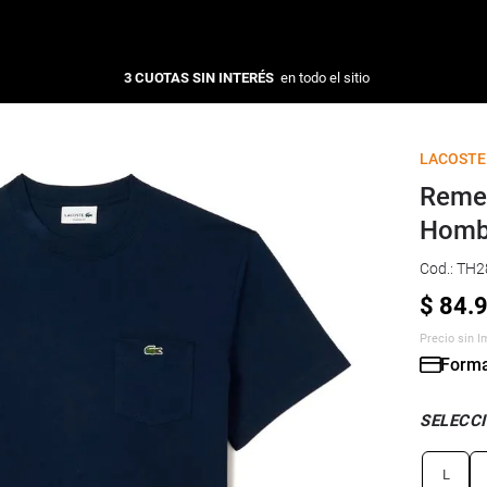
3 CUOTAS SIN INTERÉS
en todo el sitio
LACOSTE
Remer
Homb
Cod.
:
TH2
$
84
.
Precio sin 
Forma
SELECCI
L