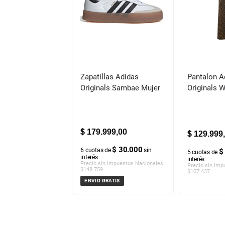
Zapatillas Adidas
Pantalon A
Originals Sambae Mujer
Originals 
$
179
.
999
,
00
$
129
.
999
,
$ 30.000
6
cuotas de
sin
$
5
cuotas de
interés
interés
Precio sin Impuestos Nacionales:
Precio sin Imp
$
148.759
$
107.437
ENVIO GRATIS