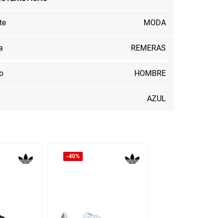
te
MODA
a
REMERAS
o
HOMBRE
AZUL
40%