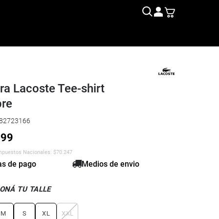
a Lacoste Tee-shirt
re
82723166
999
Impuestos Nacionales:
$
70.247
s de pago
Medios de envio
ONÁ TU TALLE
M
S
XL
XXL