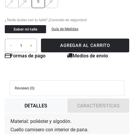
L
M
S
XL
Saber mi talle
Guía de Medidas
AGREGAR AL CARRITO
－
＋
Formas de pago
Medios de envio
Reviews (0)
DETALLES
CARACTERÍSTICAS
Material: poliéster y algodón.

Cuello camisero con interior de pana.
