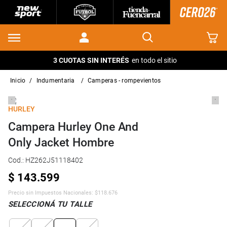
3 CUOTAS SIN INTERÉS
en todo el sitio
indumentaria
camperas - rompevientos
HURLEY
Campera Hurley One And
Only Jacket Hombre
Cod.
:
HZ262J51118402
$
143
.
599
Precio sin Impuestos Nacionales:
$
118.676
SELECCIONÁ TU TALLE