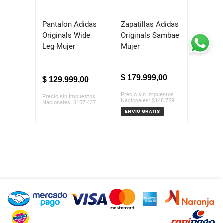
Pantalon Adidas
Zapatillas Adidas
Originals Wide
Originals Sambae
Leg Mujer
Mujer
$
179
.
999
,
00
$
129
.
999
,
00
Precio sin Impuestos
Precio sin Impuestos
Nacionales:
$
148.759
Nacionales:
$
107.437
ENVIO GRATIS