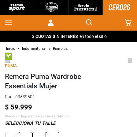
3 CUOTAS SIN INTERÉS
en todo el sitio
indumentaria
remeras
PUMA
Remera Puma Wardrobe
Essentials Mujer
Cod.
:
63539501
$
59
.
999
Precio sin Impuestos Nacionales:
$
49.585
SELECCIONÁ TU TALLE