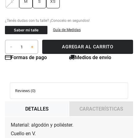
L
M
S
XS
Saber mi talle
Guía de Medidas
AGREGAR AL CARRITO
－
＋
Formas de pago
Medios de envio
Reviews (0)
DETALLES
CARACTERÍSTICAS
Material: algodón y poliéster.

Cuello en V.
