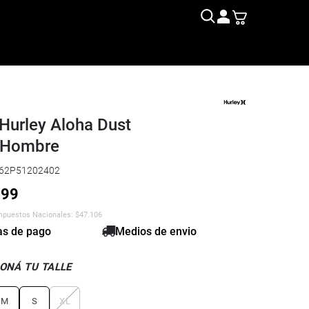
Hurley Aloha Dust
 Hombre
62P51202402
999
Impuestos Nacionales:
$
47.106
s de pago
Medios de envio
ONÁ TU TALLE
M
S
XL