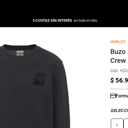
3 CUOTAS SIN INTERÉS
en todo el sitio
HURLEY
Buzo 
Crew
Cod.
:
HZ2
$
56
.
Precio sin 
Forma
SELECCI
L