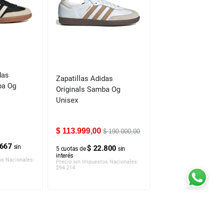
das
Zapatillas Adidas
ba Og
Originals Samba Og
Unisex
$
113
.
999
,
00
$
190
.
000
,
00
.667
sin
$ 22.800
5
cuotas de
sin
interés
os Nacionales:
Precio sin Impuestos Nacionales:
$
94.214