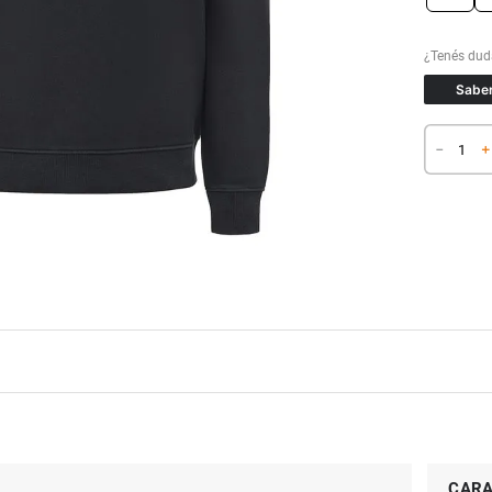
Saber
－
＋