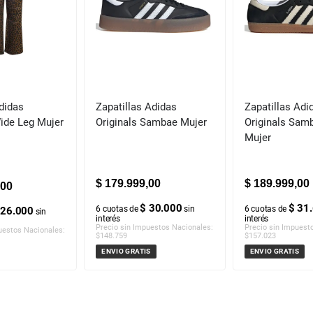
didas
Zapatillas Adidas
Zapatillas Adi
Wide Leg Mujer
Originals Sambae Mujer
Originals Sam
Mujer
$
179
.
999
,
00
$
189
.
999
,
00
00
$ 30.000
$ 31
6
cuotas de
sin
6
cuotas de
 26.000
sin
interés
interés
Precio sin Impuestos Nacionales:
Precio sin Impuest
uestos Nacionales:
$
148.759
$
157.023
ENVIO GRATIS
ENVIO GRATIS