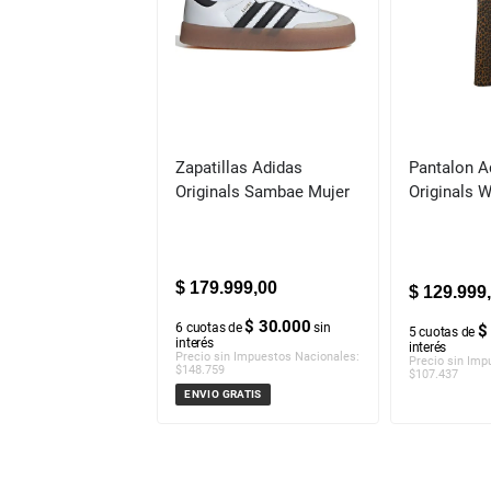
Zapatillas Adidas
Pantalon A
Originals Sambae Mujer
Originals 
$
179
.
999
,
00
$
129
.
999
,
$ 30.000
6
cuotas de
sin
$
5
cuotas de
interés
interés
Precio sin Impuestos Nacionales:
Precio sin Imp
$
148.759
$
107.437
ENVIO GRATIS